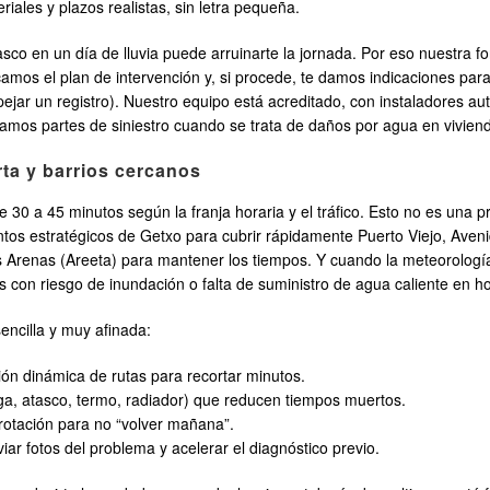
ales y plazos realistas, sin letra pequeña.
o en un día de lluvia puede arruinarte la jornada. Por eso nuestra for
camos el plan de intervención y, si procede, te damos indicaciones par
spejar un registro). Nuestro equipo está acreditado, con instaladores au
namos partes de siniestro cuando se trata de daños por agua en vivie
ta y barrios cercanos
e 30 a 45 minutos según la franja horaria y el tráfico. Esto no es una
untos estratégicos de Getxo para cubrir rápidamente Puerto Viejo, Aven
Arenas (Areeta) para mantener los tiempos. Y cuando la meteorología s
as con riesgo de inundación o falta de suministro de agua caliente en
encilla y muy afinada:
ión dinámica de rutas para recortar minutos.
fuga, atasco, termo, radiador) que reducen tiempos muertos.
rotación para no “volver mañana”.
r fotos del problema y acelerar el diagnóstico previo.