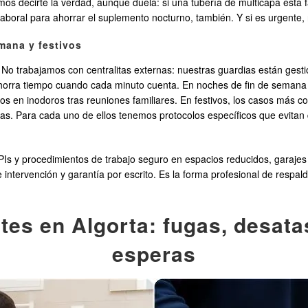
mos decirte la verdad, aunque duela: si una tubería de multicapa está f
 laboral para ahorrar el suplemento nocturno, también. Y si es urgent
emana y festivos
 No trabajamos con centralitas externas: nuestras guardias están gest
 ahorra tiempo cuando cada minuto cuenta. En noches de fin de semana 
ascos en inodoros tras reuniones familiares. En festivos, los casos má
uvias. Para cada uno de ellos tenemos protocolos específicos que evit
PIs y procedimientos de trabajo seguro en espacios reducidos, garaje
ntervención y garantía por escrito. Es la forma profesional de respald
es en Algorta: fugas, desata
esperas