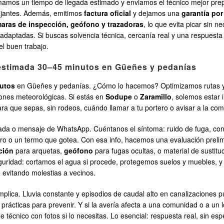
mamos un tiempo de llegada estimado y enviamos el técnico mejor prep
bajantes. Además, emitimos
factura oficial
y dejamos una
garantía por
aras de inspección, geófono y trazadoras
, lo que evita picar sin 
 adaptadas. Si buscas solvencia técnica, cercanía real y una respuest
el buen trabajo.
 estimada 30–45 minutos en Güeñes y pedanías
utos
en Güeñes y pedanías. ¿Cómo lo hacemos? Optimizamos rutas y di
iones meteorológicas. Si estás en
Sodupe
o
Zaramillo
, solemos estar 
ara que sepas, sin rodeos, cuándo llamar a tu portero o avisar a la co
mada o mensaje de WhatsApp. Cuéntanos el síntoma: ruido de fuga, co
odoro o un termo que gotea. Con esa info, hacemos una evaluación preli
ción
para arquetas,
geófono
para fugas ocultas, o material de sustituci
 seguridad: cortamos el agua si procede, protegemos suelos y muebles, 
, evitando molestias a vecinos.
plica. Lluvia constante y episodios de caudal alto en canalizaciones
ácticas para prevenir. Y si la avería afecta a una comunidad o a un l
técnico con fotos si lo necesitas. Lo esencial: respuesta real, sin espe