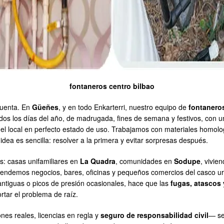
fontaneros centro bilbao
cuenta. En
Güeñes
, y en todo Enkarterri, nuestro equipo de
fontanero
dos los días del año, de madrugada, fines de semana y festivos, con un
o el local en perfecto estado de uso. Trabajamos con materiales homol
a idea es sencilla: resolver a la primera y evitar sorpresas después.
s: casas unifamiliares en
La Quadra
, comunidades en
Sodupe
, vivie
tendemos negocios, bares, oficinas y pequeños comercios del casco ur
ntiguas o picos de presión ocasionales, hace que las
fugas, atascos
rtar el problema de raíz.
nes reales, licencias en regla y
seguro de responsabilidad civil
— se