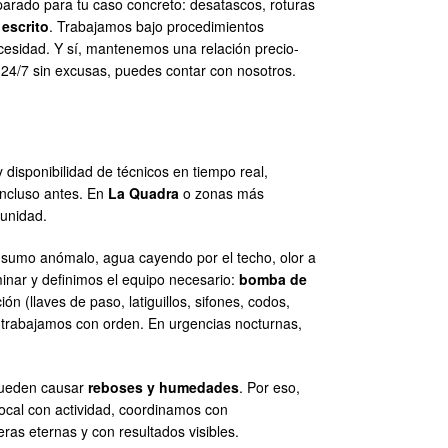
arado para tu caso concreto: desatascos, roturas
 escrito
. Trabajamos bajo procedimientos
necesidad. Y sí, mantenemos una relación precio-
a 24/7 sin excusas, puedes contar con nosotros.
sponibilidad de técnicos en tiempo real,
incluso antes. En
La Quadra
o zonas más
munidad.
nsumo anómalo, agua cayendo por el techo, olor a
minar y definimos el equipo necesario:
bomba de
ón (llaves de paso, latiguillos, sifones, codos,
y trabajamos con orden. En urgencias nocturnas,
 pueden causar
reboses y humedades
. Por eso,
ocal con actividad, coordinamos con
ras eternas y con resultados visibles.