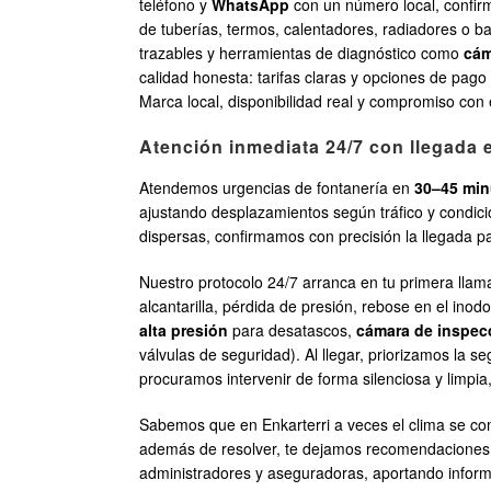
teléfono y
WhatsApp
con un número local, confir
de tuberías, termos, calentadores, radiadores o 
trazables y herramientas de diagnóstico como
cám
calidad honesta: tarifas claras y opciones de pago
Marca local, disponibilidad real y compromiso con 
Atención inmediata 24/7 con llegada
Atendemos urgencias de fontanería en
30–45 min
ajustando desplazamientos según tráfico y condic
dispersas, confirmamos con precisión la llegada p
Nuestro protocolo 24/7 arranca en tu primera lla
alcantarilla, pérdida de presión, rebose en el in
alta presión
para desatascos,
cámara de inspec
válvulas de seguridad). Al llegar, priorizamos la
procuramos intervenir de forma silenciosa y limpia
Sabemos que en Enkarterri a veces el clima se com
además de resolver, te dejamos recomendaciones pr
administradores y aseguradoras, aportando informe 