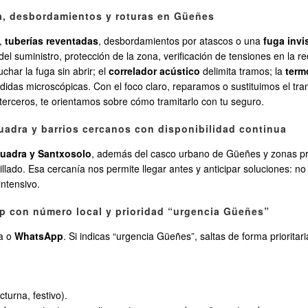
a, desbordamientos y roturas en Güeñes
o,
tuberías reventadas
, desbordamientos por atascos o una
fuga invi
del suministro, protección de la zona, verificación de tensiones en la 
har la fuga sin abrir; el
correlador acústico
delimita tramos; la
term
didas microscópicas. Con el foco claro, reparamos o sustituimos el tr
terceros, te orientamos sobre cómo tramitarlo con tu seguro.
uadra y barrios cercanos con disponibilidad continua
Quadra y Santxosolo
, además del casco urbano de Güeñes y zonas pr
rillado. Esa cercanía nos permite llegar antes y anticipar soluciones: 
intensivo.
p con número local y prioridad “urgencia Güeñes”
da o
WhatsApp
. Si indicas “urgencia Güeñes”, saltas de forma priorita
turna, festivo).