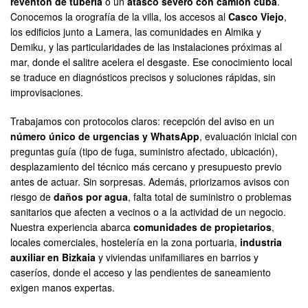
reventón de tubería
o un
atasco severo con camión cuba
.
Conocemos la orografía de la villa, los accesos al
Casco Viejo
,
los edificios junto a Lamera, las comunidades en Almika y
Demiku, y las particularidades de las instalaciones próximas al
mar, donde el salitre acelera el desgaste. Ese conocimiento local
se traduce en diagnósticos precisos y soluciones rápidas, sin
improvisaciones.
Trabajamos con protocolos claros: recepción del aviso en un
número único de urgencias y WhatsApp
, evaluación inicial con
preguntas guía (tipo de fuga, suministro afectado, ubicación),
desplazamiento del técnico más cercano y presupuesto previo
antes de actuar. Sin sorpresas. Además, priorizamos avisos con
riesgo de
daños por agua
, falta total de suministro o problemas
sanitarios que afecten a vecinos o a la actividad de un negocio.
Nuestra experiencia abarca
comunidades de propietarios
,
locales comerciales, hostelería en la zona portuaria,
industria
auxiliar en Bizkaia
y viviendas unifamiliares en barrios y
caseríos, donde el acceso y las pendientes de saneamiento
exigen manos expertas.