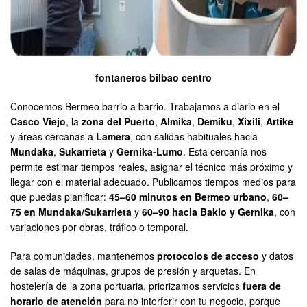
fontaneros bilbao centro
Conocemos Bermeo barrio a barrio. Trabajamos a diario en el
Casco Viejo
, la
zona del Puerto
,
Almika
,
Demiku
,
Xixili
,
Artike
y áreas cercanas a
Lamera
, con salidas habituales hacia
Mundaka
,
Sukarrieta
y
Gernika-Lumo
. Esta cercanía nos
permite estimar tiempos reales, asignar el técnico más próximo y
llegar con el material adecuado. Publicamos tiempos medios para
que puedas planificar:
45–60 minutos en Bermeo urbano
,
60–
75 en Mundaka/Sukarrieta
y
60–90 hacia Bakio y Gernika
, con
variaciones por obras, tráfico o temporal.
Para comunidades, mantenemos
protocolos de acceso
y datos
de salas de máquinas, grupos de presión y arquetas. En
hostelería de la zona portuaria, priorizamos servicios
fuera de
horario de atención
para no interferir con tu negocio, porque