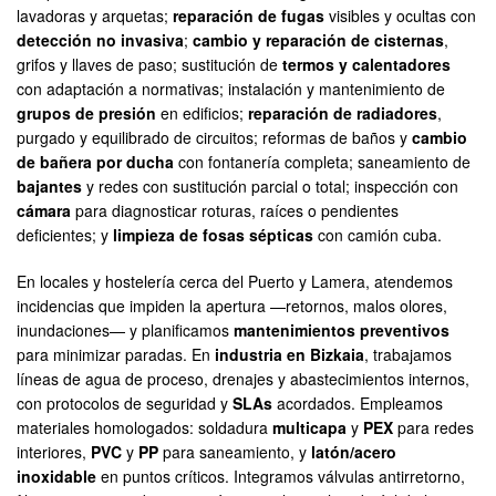
lavadoras y arquetas;
reparación de fugas
visibles y ocultas con
detección no invasiva
;
cambio y reparación de cisternas
,
grifos y llaves de paso; sustitución de
termos y calentadores
con adaptación a normativas; instalación y mantenimiento de
grupos de presión
en edificios;
reparación de radiadores
,
purgado y equilibrado de circuitos; reformas de baños y
cambio
de bañera por ducha
con fontanería completa; saneamiento de
bajantes
y redes con sustitución parcial o total; inspección con
cámara
para diagnosticar roturas, raíces o pendientes
deficientes; y
limpieza de fosas sépticas
con camión cuba.
En locales y hostelería cerca del Puerto y Lamera, atendemos
incidencias que impiden la apertura —retornos, malos olores,
inundaciones— y planificamos
mantenimientos preventivos
para minimizar paradas. En
industria en Bizkaia
, trabajamos
líneas de agua de proceso, drenajes y abastecimientos internos,
con protocolos de seguridad y
SLAs
acordados. Empleamos
materiales homologados: soldadura
multicapa
y
PEX
para redes
interiores,
PVC
y
PP
para saneamiento, y
latón/acero
inoxidable
en puntos críticos. Integramos válvulas antirretorno,