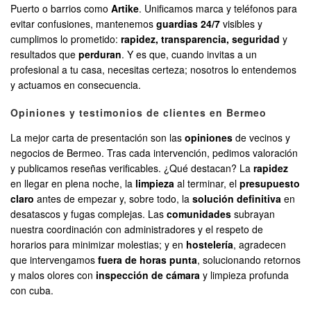
Puerto o barrios como
Artike
. Unificamos marca y teléfonos para
evitar confusiones, mantenemos
guardias 24/7
visibles y
cumplimos lo prometido:
rapidez, transparencia, seguridad
y
resultados que
perduran
. Y es que, cuando invitas a un
profesional a tu casa, necesitas certeza; nosotros lo entendemos
y actuamos en consecuencia.
Opiniones y testimonios de clientes en Bermeo
La mejor carta de presentación son las
opiniones
de vecinos y
negocios de Bermeo. Tras cada intervención, pedimos valoración
y publicamos reseñas verificables. ¿Qué destacan? La
rapidez
en llegar en plena noche, la
limpieza
al terminar, el
presupuesto
claro
antes de empezar y, sobre todo, la
solución definitiva
en
desatascos y fugas complejas. Las
comunidades
subrayan
nuestra coordinación con administradores y el respeto de
horarios para minimizar molestias; y en
hostelería
, agradecen
que intervengamos
fuera de horas punta
, solucionando retornos
y malos olores con
inspección de cámara
y limpieza profunda
con cuba.