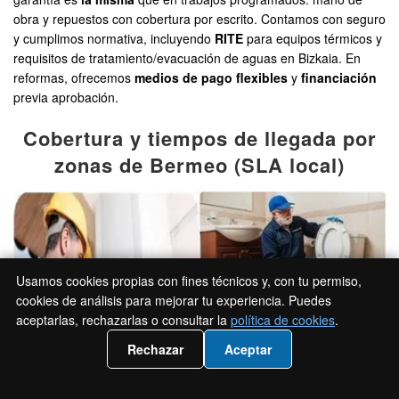
obra y repuestos con cobertura por escrito. Contamos con seguro
y cumplimos normativa, incluyendo
RITE
para equipos térmicos y
requisitos de tratamiento/evacuación de aguas en Bizkaia. En
reformas, ofrecemos
medios de pago flexibles
y
financiación
previa aprobación.
Cobertura y tiempos de llegada por
zonas de Bermeo (SLA local)
Usamos cookies propias con fines técnicos y, con tu permiso,
cookies de análisis para mejorar tu experiencia. Puedes
aceptarlas, rechazarlas o consultar la
política de cookies
.
📲 Llámanos 946 53 50 89
Rechazar
Aceptar