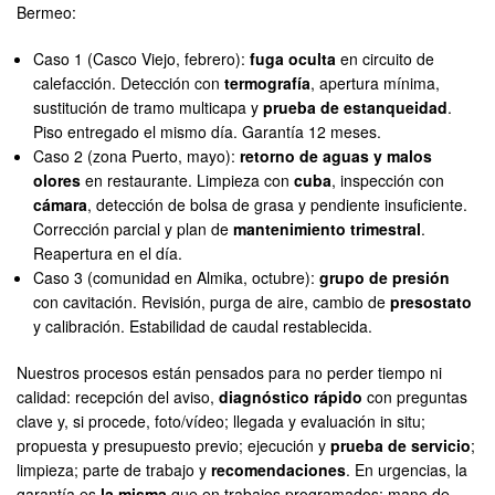
Bermeo:
Caso 1 (Casco Viejo, febrero):
fuga oculta
en circuito de
calefacción. Detección con
termografía
, apertura mínima,
sustitución de tramo multicapa y
prueba de estanqueidad
.
Piso entregado el mismo día. Garantía 12 meses.
Caso 2 (zona Puerto, mayo):
retorno de aguas y malos
olores
en restaurante. Limpieza con
cuba
, inspección con
cámara
, detección de bolsa de grasa y pendiente insuficiente.
Corrección parcial y plan de
mantenimiento trimestral
.
Reapertura en el día.
Caso 3 (comunidad en Almika, octubre):
grupo de presión
con cavitación. Revisión, purga de aire, cambio de
presostato
y calibración. Estabilidad de caudal restablecida.
Nuestros procesos están pensados para no perder tiempo ni
calidad: recepción del aviso,
diagnóstico rápido
con preguntas
clave y, si procede, foto/vídeo; llegada y evaluación in situ;
propuesta y presupuesto previo; ejecución y
prueba de servicio
;
limpieza; parte de trabajo y
recomendaciones
. En urgencias, la
garantía es
la misma
que en trabajos programados: mano de