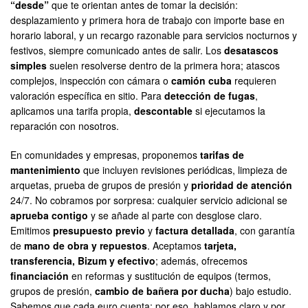
“desde”
que te orientan antes de tomar la decisión:
desplazamiento y primera hora de trabajo con importe base en
horario laboral, y un recargo razonable para servicios nocturnos y
festivos, siempre comunicado antes de salir. Los
desatascos
simples
suelen resolverse dentro de la primera hora; atascos
complejos, inspección con cámara o
camión cuba
requieren
valoración específica en sitio. Para
detección de fugas
,
aplicamos una tarifa propia,
descontable
si ejecutamos la
reparación con nosotros.
En comunidades y empresas, proponemos
tarifas de
mantenimiento
que incluyen revisiones periódicas, limpieza de
arquetas, prueba de grupos de presión y
prioridad de atención
24/7. No cobramos por sorpresa: cualquier servicio adicional se
aprueba contigo
y se añade al parte con desglose claro.
Emitimos
presupuesto previo
y
factura detallada
, con garantía
de
mano de obra y repuestos
. Aceptamos
tarjeta,
transferencia, Bizum y efectivo
; además, ofrecemos
financiación
en reformas y sustitución de equipos (termos,
grupos de presión,
cambio de bañera por ducha
) bajo estudio.
Sabemos que cada euro cuenta; por eso, hablamos claro y por