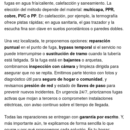
fugas en agua fría/caliente, calefacción y saneamiento. La
elección del método depende del material:
multicapa, PPR,
cobre, PVC o PP
. En calefacción, por ejemplo, la termografía
ofrece pistas rápidas; en agua sanitaria, el gas trazador y la
escucha fina son clave en suelos porcelánicos o paredes dobles.
Una vez localizada, te proponemos opciones:
reparación
puntual
en el punto de fuga,
bypass temporal
si el servicio no
puede interrumpirse o
sustitución de tramo
cuando la tubería
está fatigada. Si la fuga está en
bajantes
o arquetas,
combinamos
inspección con cámara
y limpieza dirigida para
asegurar que no se repita. Emitimos parte técnico con fotos y
diagnóstico útil para
seguro de hogar o comunidad
, y
revisamos
presión de red
y estado de
llaves de paso
para
prevenir nuevos incidentes. En urgencia 24/7, priorizamos fugas
activas que mojan a terceros o comprometen instalaciones
eléctricas, con aviso continuo sobre el tiempo de llegada.
Todas las reparaciones se entregan con
garantía por escrito
. Y,
más importante aún, te explicamos de forma sencilla lo que
ocurre y por qué proponemos cada solución. Es tu hogar;