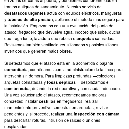
en zonas cercanas al puerto, y pendientes comprometidas en
tramos antiguos de saneamiento. Nuestro servicio de
desatascos urgentes
actúa con equipos eléctricos, mangueras
y
toberas de alta presión
, aplicando el método más seguro para
la instalación. Empezamos con una evaluación del punto de
atasco: fregadero que devuelve agua, inodoro que sube, ducha
que traga lento, lavadora que rebosa o
arquetas
saturadas.
Revisamos también ventilaciones, sifonados y posibles sifones
invertidos que generen malos olores.
Si detectamos que el atasco está en la acometida o bajante
comunitaria
, coordinamos con la administración de la finca para
intervenir sin demora. Para limpiezas profundas —colectores,
arquetas colmatadas y
fosas sépticas
— desplazamos el
camión cuba
, dejando la red operativa y con caudal adecuado.
Una vez solucionado el atasco, recomendamos mejoras
concretas: instalar
cestillos
en fregaderos, realizar
mantenimiento preventivo semestral en arquetas, revisar
pendientes y, si procede, realizar una
inspección con cámara
para descartar roturas, intrusión de raíces o uniones
desplazadas.